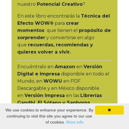
nuestro
Potencial Creativo
?
En este libro encontrarás la
Técnica del
Efecto WOW®
para
crear
momentos
que tienen el
propósito de
sorprender
y convertirse en algo
que
recuerdas, recomiendas y
quieres volver a vivir.
Encuéntralo en
Amazon
en
Versión
Digital e Impresa
disponible en todo el
Mundo,
en
WOWU
en PDF
Descargable
y en México disponible
en
Versión Impresa
en las
Librerías
Gandhi, El Sótano y Sanborns.
We use cookies to enhance your experience. By
✖
continuing to visit this site you agree to our use
Comprar el Libro El Efecto
of cookies.
More info
WOW®