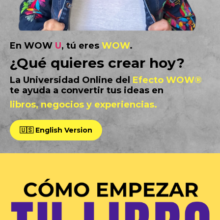
En WOW
U
, tú eres
WOW
.
¿Qué quieres crear hoy?
La Universidad Online del
Efecto WOW®
te ayuda a convertir tus ideas en
libros, negocios y experiencias.
🇺🇸 English Version