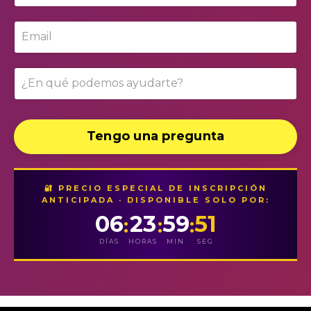
Tengo una pregunta
🔐 PRECIO ESPECIAL DE INSCRIPCIÓN
ANTICIPADA · DISPONIBLE SOLO POR:
06
23
59
50
:
:
:
DÍAS
HORAS
MIN
SEG