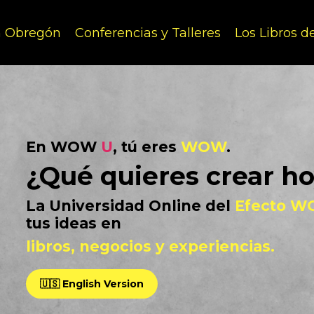
n Obregón
Conferencias y Talleres
Los Libros 
En WOW
U
, tú eres
WOW
.
¿Qué quieres crear h
La Universidad Online del
Efecto 
tus ideas en
libros, negocios y experiencias.
🇺🇸 English Version