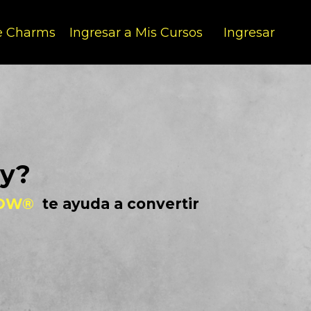
de Charms
Ingresar a Mis Cursos
Ingresar
oy?
WOW®
te ayuda a convertir