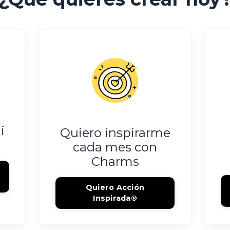
i
Quiero inspirarme
cada mes con
Charms
Quiero Acción
Inspirada®