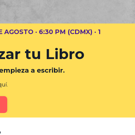
E AGOSTO · 6:30 PM (CDMX) · 1
r tu Libro
empieza a escribir.
uí.
?