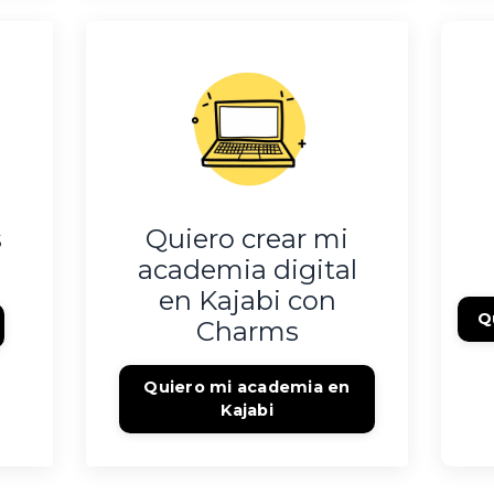
s
Quiero crear mi
academia digital
en Kajabi con
Q
Charms
Quiero mi academia en
Kajabi