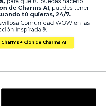
a,
para que tú puedas hacerlo
on de Charms AI
, puedes tener
cuando tú quieras, 24/7.
ravillosa Comunidad WOW en las
ción Inspirada®.
 Charms + Clon de Charms AI