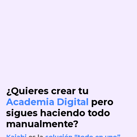
¿Quieres crear tu
Academia Digital
pero
sigues haciendo todo
manualmente?
Kajabi
es la
solución “todo en uno”.