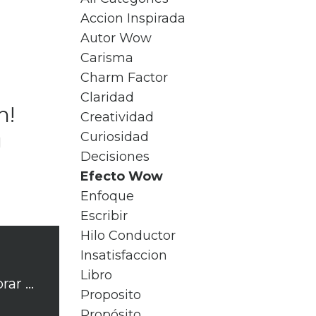
Accion Inspirada
Autor Wow
Carisma
Charm Factor
Claridad
n!
Creatividad
Curiosidad
Decisiones
Efecto Wow
Enfoque
Escribir
Hilo Conductor
Insatisfaccion
Libro
3 Tips para Mejorar tus Proyectos Creativos
Proposito
Propósito